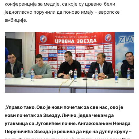
конференција за медије, са које су црвено-бели
једногласно поручили да поново имају – европске
амбиције.
„Управо тако. Ово је нови почетак за све нас, ово је
нови почетак за Звезду. Лично, једва чекам да
утакмица са Југовићем почне. Ангажовањем Ненада
Перуничића Звезда је решила да иде на дуплу круну –