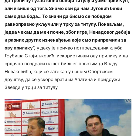
да трећи пут узастопно освоји титулу и узме први Куп,
али и више од тога. Знамо сви да нам Југовић бежи
само два бода… То значи да бисмо се победом
равноправно укључили у трку за титулу. Понављам,
једва чекам да меч почне, због игре, Ненадовог дебија
и разних других изненађења које смо припремили за
ову прилику“,
у даху је причао потпредседник клуба
Љубиша Стојиљковић, искористивши ову прилику и да
срдачно поздрави нашег бившег првотимца Владу
Новаковића, који се затекао у нашем Спортском
друштву, да се ускоро врати из Апатина и придружи
Звезди у трци за титулу.