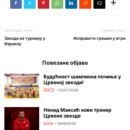
Претходни текст
Следећи текст
Звезда на турниру у
Исправити грешке у игри
Израелу
Повезане објаве
Будућност шампиона почиње у
Црвеној звезди!
SDCZ
-
02/07/2026
Ненад Максић нови тренер
Црвене звезде
boris
-
19/06/2026