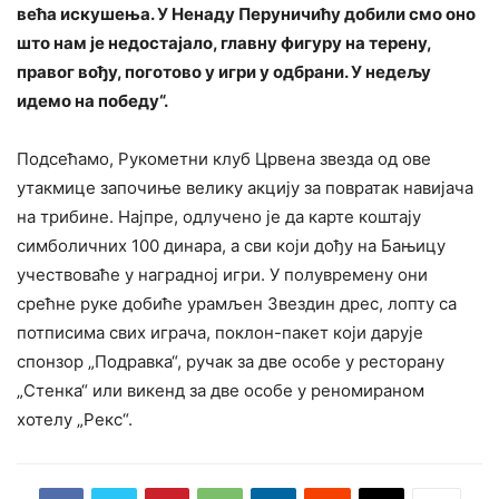
већа искушења. У Ненаду Перуничићу добили смо оно
што нам је недостајало, главну фигуру на терену,
правог вођу, поготово у игри у одбрани. У недељу
идемо на победу“.
Подсећамо, Рукометни клуб Црвена звезда од ове
утакмице започиње велику акцију за повратак навијача
на трибине. Најпре, одлучено је да карте коштају
симболичних 100 динара, а сви који дођу на Бањицу
учествоваће у наградној игри. У полувремену они
срећне руке добиће урамљен Звездин дрес, лопту са
потписима свих играча, поклон-пакет који дарује
спонзор „Подравка“, ручак за две особе у ресторану
„Стенка“ или викенд за две особе у реномираном
хотелу „Рекс“.