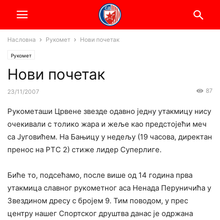
Насловна
Рукомет
Нови почетак
Рукомет
Нови почетак
87
23/11/2007
Рукометаши Црвене звезде одавно једну утакмицу нису
очекивали с толико жара и жеље као предстојећи меч
са Југовићем. На Бањицу у недељу (19 часова, директан
пренос на РТС 2) стиже лидер Суперлиге.
Биће то, подсећамо, после више од 14 година прва
утакмица славног рукометног аса Ненада Перуничића у
Звездином дресу с бројем 9. Тим поводом, у прес
центру нашег Спортског друштва данас је одржана