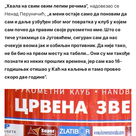
„Хвала на свим овим лепим речима“,
надовезао се
Ненад Перуничић,
„а мени остаје само да поновим да
сам и даље узбуђен због мог повратка у клуб у којем
сам почео да правим своје рукометно име. Што се
тиче утакмице са Југовићем, сигуран сам да нас
очекује веома јак и озбиљан противник. Да није тако,
не би био на првом месту на табели… Они су ми такође
познати из неких прошлих времена, јер сам као 16-
годишњак отишао у Каћ на каљење и тамо провео
скоро две године“.