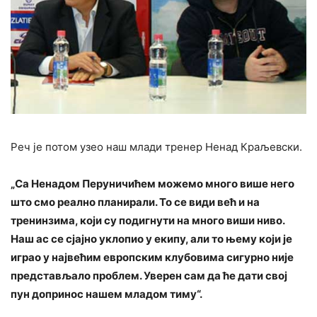
Реч је потом узео наш млади тренер Ненад Краљевски.
„Са Ненадом Перуничићем можемо много више него
што смо реално планирали. То се види већ и на
тренинзима, који су подигнути на много виши ниво.
Наш ас се сјајно уклопио у екипу, али то њему који је
играо у највећим европским клубовима сигурно није
представљало проблем. Уверен сам да ће дати свој
пун допринос нашем младом тиму“.