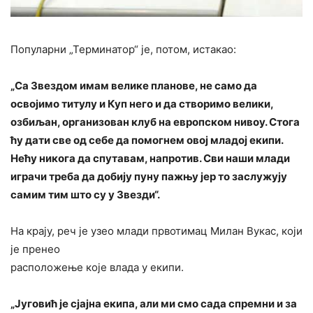
Популарни „Терминатор“ је, потом, истакао:
„Са Звездом имам велике планове, не само да
освојимо титулу и Куп него и да створимо велики,
озбиљан, организован клуб на европском нивоу. Стога
ћу дати све од себе да помогнем овој младој екипи.
Нећу никога да спутавам, напротив. Сви наши млади
играчи треба да добију пуну пажњу јер то заслужују
самим тим што су у Звезди“.
На крају, реч је узео млади првотимац Милан Вукас, који
је пренео
расположење које влада у екипи.
„Југовић је сјајна екипа, али ми смо сада спремни и за