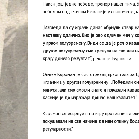
Након још једне победе, тренер нашег тима,
победом над екипом Бежаније уз напомену да 
„Изгледа да су играчи данас обрнули ствар на
наставку одлично. Био је ово одличан меч у к
у првом полувремену. Види се да је реч о квал
другом полувремену смо кренули на све или н
крају донело резултат“,
рекао је Ђуровски.
Огњен Короман је био стрелац првог гола за Ц
играчима у другом полувремену:
„Победили см
минуса, али смо смогли снаге и показали карак
касније је до изражаја дошао наш квалитет.“
Короман се осврнуо и на игру противничке еки
покушавали на све начине да нам откину бодо
регуларности.“