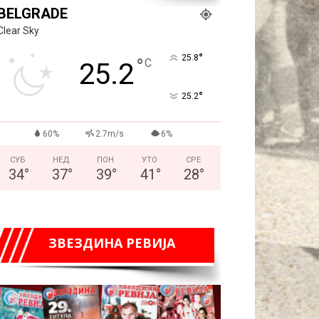
BELGRADE
Clear Sky
°
25.8
°
C
25.2
°
25.2
60%
2.7m/s
6%
СУБ
НЕД
ПОН
УТО
СРЕ
34
°
37
°
39
°
41
°
28
°
ЗВЕЗДИНА РЕВИЈА