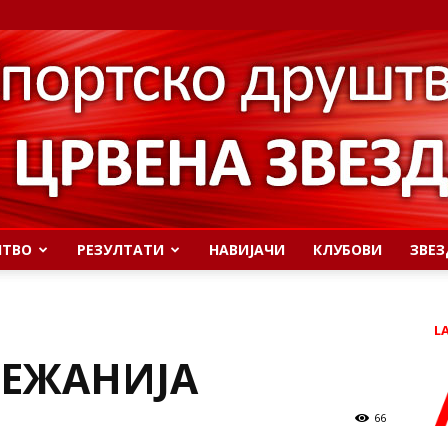
ШТВО
РЕЗУЛТАТИ
НАВИЈАЧИ
КЛУБОВИ
ЗВЕЗ
L
БЕЖАНИЈА
66