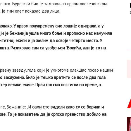
 Бошко Ђуровски био је задовољан првом овосезонском
је тим опет показао два лица.
опако. У првом полувремену смо лошије одиграли, а у
оји је Бежанија ушла много боље и прописно нас намучила
итетној екипи и ја желим да освоје четврто место. У
ишта. Ризиковао сам са увођењем Ђокића, али је то на
рвену звезду, гола који је умногоме олакшао посао нашим
о заслужено. Било је тешко вратити се после два гола
тер велике екипе. Први гол смо постигли на време, а
пе, Бежаније: „
И сами сте видели како су се борили и
ве. То је показатељ да је српско првенство добило на