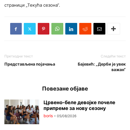
страници „Текућа сезона“.
Претходни текст
Следећи текст
Представљена појачања
Бајевић: „Дерби је увек
важан“
Повезане објаве
Црвено-беле девојке почеле
припреме за нову сезону
boris
-
05/08/2026