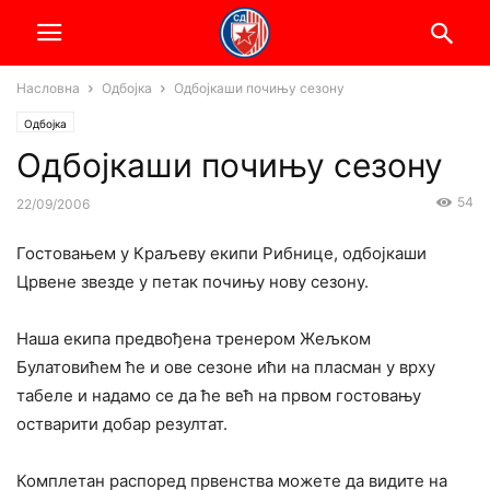
Насловна
Одбојка
Одбојкаши почињу сезону
Одбојка
Одбојкаши почињу сезону
54
22/09/2006
Гостовањем у Краљеву екипи Рибнице, одбојкаши
Црвене звезде у петак почињу нову сезону.
Наша екипа предвођена тренером Жељком
Булатовићем ће и ове сезоне ићи на пласман у врху
табеле и надамо се да ће већ на првом гостовању
остварити добар резултат.
Комплетан распоред првенства можете да видите на