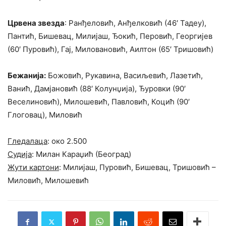
Црвена звезда
: Ранђеловић, Анђелковић (46′ Тадеу),
Пантић, Бишевац, Милијаш, Ђокић, Перовић, Георгијев
(60′ Пуровић), Гај, Миловановић, Аилтон (65′ Тришовић)
Бежанија:
Божовић, Рукавина, Васиљевић, Лазетић,
Ванић, Дамјановић (88′ Колунџија), Ђуровки (90′
Веселиновић), Милошевић, Павловић, Коцић (90′
Глоговац), Миловић
Гледалаца
: око 2.500
Судија
: Милан Караџић (Београд)
Жути картони
: Милијаш, Пуровић, Бишевац, Тришовић –
Миловић, Милошевић