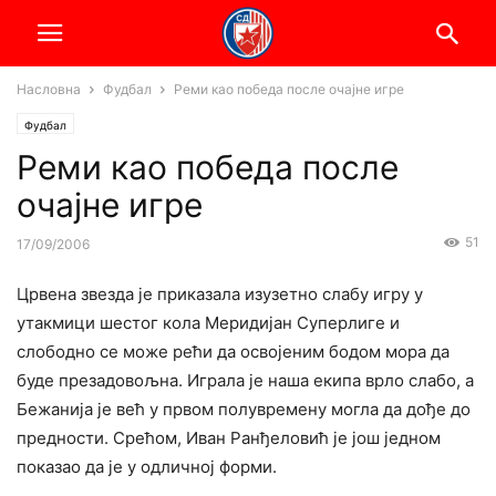
Насловна
Фудбал
Реми као победа после очајне игре
Фудбал
Реми као победа после
очајне игре
51
17/09/2006
Црвена звезда је приказала изузетно слабу игру у
утакмици шестог кола Меридијан Суперлиге и
слободно се може рећи да освојеним бодом мора да
буде презадовољна. Играла је наша екипа врло слабо, а
Бежанија је већ у првом полувремену могла да дође до
предности. Срећом, Иван Ранђеловић је још једном
показао да је у одличној форми.