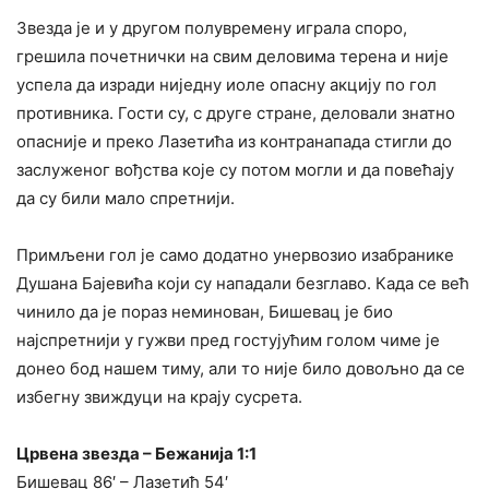
Звезда је и у другом полувремену играла споро,
грешила почетнички на свим деловима терена и није
успела да изради ниједну иоле опасну акцију по гол
противника. Гости су, с друге стране, деловали знатно
опасније и преко Лазетића из контранапада стигли до
заслуженог вођства које су потом могли и да повећају
да су били мало спретнији.
Примљени гол је само додатно унервозио изабранике
Душана Бајевића који су нападали безглаво. Када се већ
чинило да је пораз неминован, Бишевац је био
најспретнији у гужви пред гостујућим голом чиме је
донео бод нашем тиму, али то није било довољно да се
избегну звиждуци на крају сусрета.
Црвена звезда – Бежанија 1:1
Бишевац 86′ – Лазетић 54′