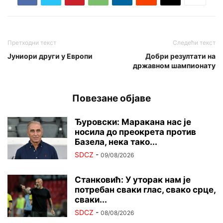
Претходни текст
Следећи текст
Јуниори други у Европи
Добри резултати на
државном шампионату
Повезане објаве
Ђуровски: Маракана нас је
носила до преокрета против
Базела, нека тако...
SDCZ
-
09/08/2026
Станковић: У уторак нам је
потребан сваки глас, свако срце,
сваки...
SDCZ
-
08/08/2026