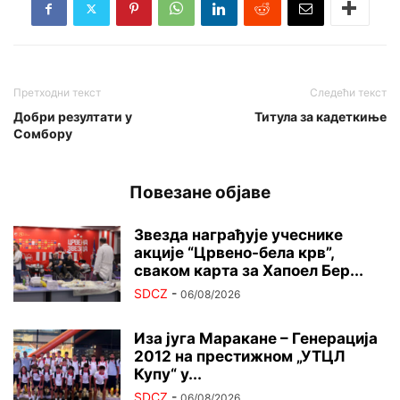
Претходни текст
Следећи текст
Добри резултати у
Титула за кадеткиње
Сомбору
Повезане објаве
Звезда награђује учеснике
акције “Црвено-бела крв”,
сваком карта за Хапоел Бер...
SDCZ
-
06/08/2026
Иза југа Маракане – Генерација
2012 на престижном „УТЦЛ
Купу“ у...
SDCZ
-
06/08/2026