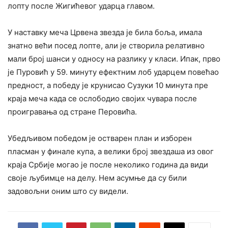
лопту после Жигићевог ударца главом.
У наставку меча Црвена звезда је била боља, имала
знатно већи посед лопте, али је створила релативно
мали број шанси у односу на разлику у класи. Ипак, прво
је Пуровић у 59. минуту ефектним лоб ударцем повећао
предност, а победу је крунисао Сузуки 10 минута пре
краја меча када се ослободио својих чувара после
проигравања од стране Перовића.
Убедљивом победом је остварен план и изборен
пласман у финале купа, а велики број звездаша из овог
краја Србије могао је после неколико година да види
своје љубимце на делу. Нем асумње да су били
задовољни оним што су видели.