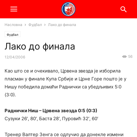
Насловна
Фудбал
Лако до финала
Фудбал
Лако до финала
56
12/04/2006
Као што се и очекивало, Црвена звезда је изборила
пласман у финале Купа Србије и Црне Горе пошто је у
Нишу победила домаћи Раднички са убедљивих 5:0
(3:0).
Раднички Ниш – Црвена звезда 0:5 (0:3)
Сузуки 26′, 80′, Баста 28′, Пуровић 32′, 60′
Тренер Валтер Зенга се одлучио да донекле измени