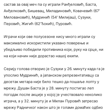
састав за овај меч па су играли Ранђеловић, Баста,
Анђелковић, Бишевац, Миладиновић, Ковачевић (67′
Миловановић), Мудринић (54′ Милијаш), Сузуки,
Перовић, Жигић (62’Ђокић), Пуровић.
Играчи који ове полусезоне нису много играли су
максимално искористили указано поверење и
убедљиво победили противника који, руку на срце, ни
на који начин није дорастао нашој екипи.
Серију голова отворио је Сузуки у 26. минуту када га је
упослио Мудринић, а јапанском репрезентативцу са
десетак метара није било тешко да пошаље лопту у
мрежу. Душан Баста је у 28. минуту постигао леп
погодак после акције у којој је учествовало неколико
играча, а у 32. минуту је и Милан Пуровић затресао
мрежу Радничког након што је голамн домаћих одбио