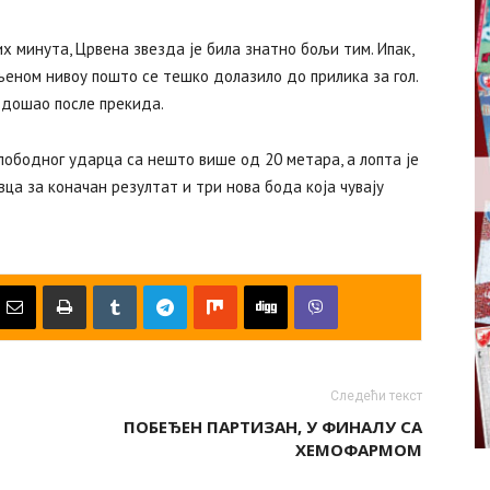
х минута, Црвена звезда је била знатно бољи тим. Ипак,
ељеном нивоу пошто се тешко долазило до прилика за гол.
а дошао после прекида.
лободног ударца са нешто више од 20 метара, а лопта је
ца за коначан резултат и три нова бода која чувају
Следећи текст
ПОБЕЂЕН ПАРТИЗАН, У ФИНАЛУ СА
ХЕМОФАРМОМ