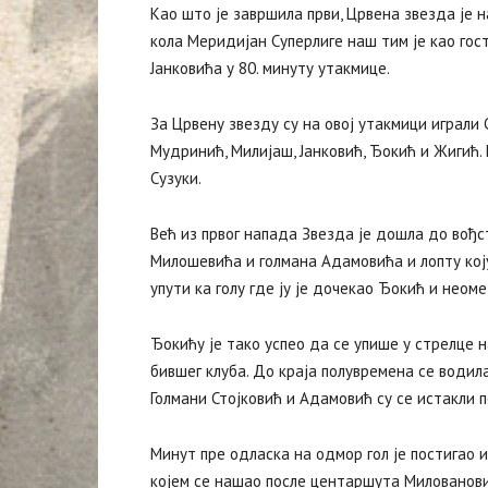
Као што је завршила први, Црвена звезда је н
кола Меридијан Суперлиге наш тим је као гос
Јанковића у 80. минуту утакмице.
За Црвену звезду су на овој утакмици играли 
Мудринић, Милијаш, Јанковић, Ђокић и Жигић.
Сузуки.
Већ из првог напада Звезда је дошла до вођс
Милошевића и голмана Адамовића и лопту коју
упути ка голу где ју је дочекао Ђокић и неоме
Ђокићу је тако успео да се упише у стрелце н
бившег клуба. До краја полувремена се водил
Голмани Стојковић и Адамовић су се истакли по
Минут пре одласка на одмор гол је постигао и
којем се нашао после центаршута Милованови