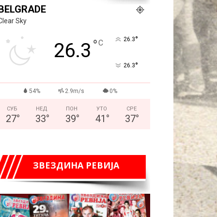
BELGRADE
Clear Sky
°
26.3
°
C
26.3
°
26.3
54%
2.9m/s
0%
СУБ
НЕД
ПОН
УТО
СРЕ
27
°
33
°
39
°
41
°
37
°
ЗВЕЗДИНА РЕВИЈА