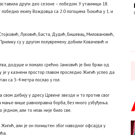
аставила други део сезоне – победом. У утакмици 18.
т победио екипу Вождовца са 2:0 погоцима Ђокића у 1. и
Стојковић, Луковић, Баста, Дудић, Бишевац, Миловановић,
 Прилику су у другом полувремену добили Ковачевић и
тва, додуше и помало срећно. Јанковић је био бржи од
 је у казнени простор главом проследио Жигић успео да
тан са 3-4 метра послао у гол.
а свом дебију у дресу Црвене звезде и то против свог
а мање-више равноправна борба, без много узбуђења.
 једном, али то ипак није било све.
 Жигић, али је он поништен због наводног офсајда у
ћа.