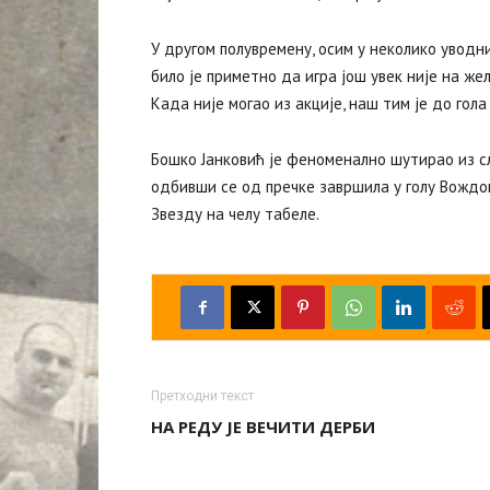
У другом полувремену, осим у неколико уводни
било је приметно да игра још увек није на ж
Када није могао из акције, наш тим је до гол
Бошко Јанковић је феноменално шутирао из с
одбивши се од пречке завршила у голу Вождов
Звезду на челу табеле.
Претходни текст
НА РЕДУ ЈЕ ВЕЧИТИ ДЕРБИ